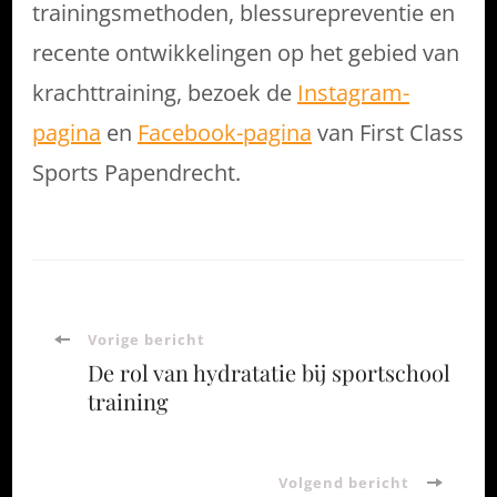
trainingsmethoden, blessurepreventie en
recente ontwikkelingen op het gebied van
krachttraining, bezoek de
Instagram-
pagina
en
Facebook-pagina
van First Class
Sports Papendrecht.
Bericht
Vorige bericht
De rol van hydratatie bij sportschool
navigatie
training
Volgend bericht