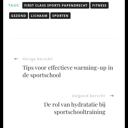
TAGS:
FIRST CLASS SPORTS PAPENDRECHT
FITNESS
GEZOND
LICHAAM
SPORTEN
Bericht
Vorige bericht
Tips voor effectieve warming-up in
navigatie
de sportschool
Volgend bericht
De rol van hydratatie bij
sportschooltraining