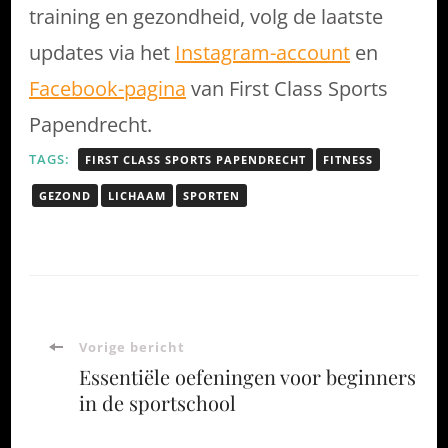
training en gezondheid, volg de laatste
updates via het
Instagram-account
en
Facebook-pagina
van First Class Sports
Papendrecht.
TAGS:
FIRST CLASS SPORTS PAPENDRECHT
FITNESS
GEZOND
LICHAAM
SPORTEN
Bericht
Vorige bericht
Essentiële oefeningen voor beginners
navigatie
in de sportschool